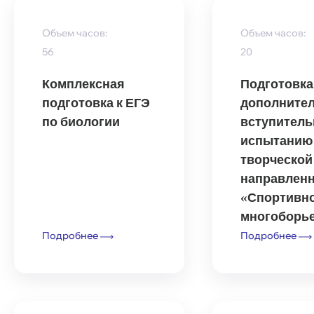
Объем часов:
Объем часов:
56
20
Комплексная
Подготовка
подготовка к ЕГЭ
дополните
по биологии
вступител
испытанию
творческой
направлен
«Спортивн
многоборь
Подробнее
Подробнее