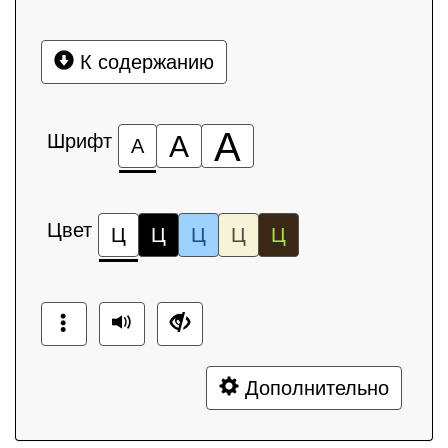
К содержанию
А
Шрифт
А
А
Цвет
Ц
Ц
Ц
Ц
Ц
Дополнительно