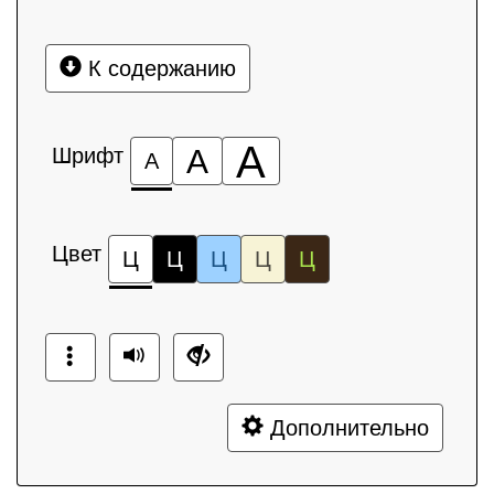
К содержанию
А
Шрифт
А
А
Цвет
Ц
Ц
Ц
Ц
Ц
Дополнительно