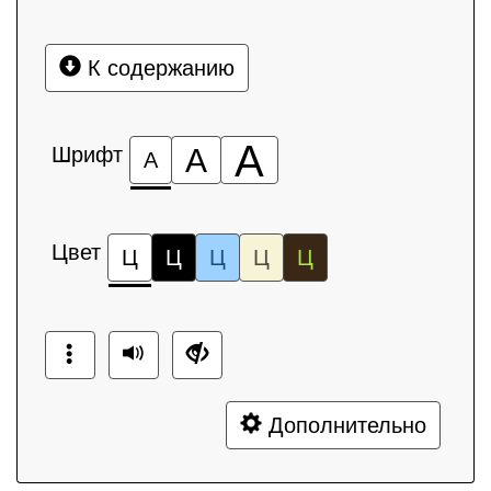
К содержанию
А
Шрифт
А
А
Цвет
Ц
Ц
Ц
Ц
Ц
Дополнительно