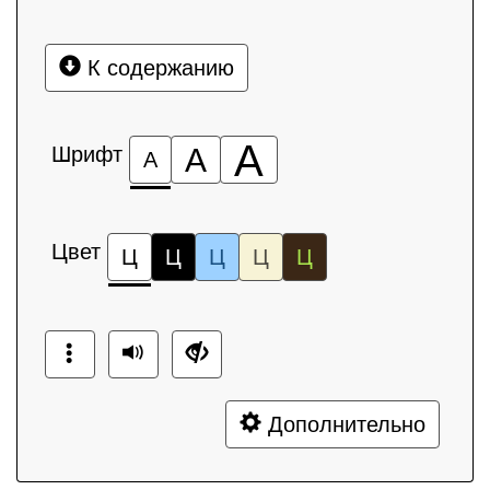
К содержанию
А
Шрифт
А
А
Цвет
Ц
Ц
Ц
Ц
Ц
Дополнительно