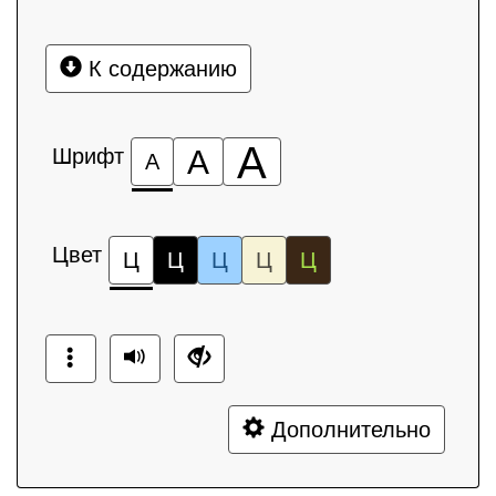
К содержанию
А
Шрифт
А
А
Цвет
Ц
Ц
Ц
Ц
Ц
Дополнительно