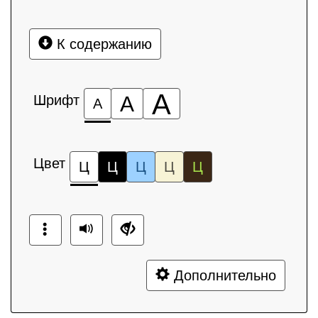
К содержанию
А
Шрифт
А
А
Цвет
Ц
Ц
Ц
Ц
Ц
Дополнительно