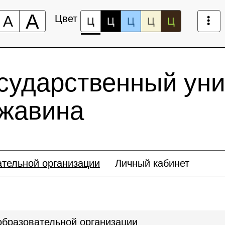
А
А
Цвет
Ц
Ц
Ц
Ц
Ц
сударственный уни
ржавина
ательной организации
Личный кабинет
образовательной организации