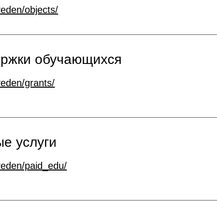
veden/objects/
ержки обучающихся
veden/grants/
е услуги
veden/paid_edu/