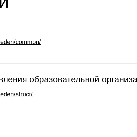
и
veden/common/
авления образовательной организ
veden/struct/