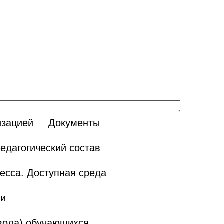
изацией
Документы
едагогический состав
есса. Доступная среда
ги
вода) обучающихся