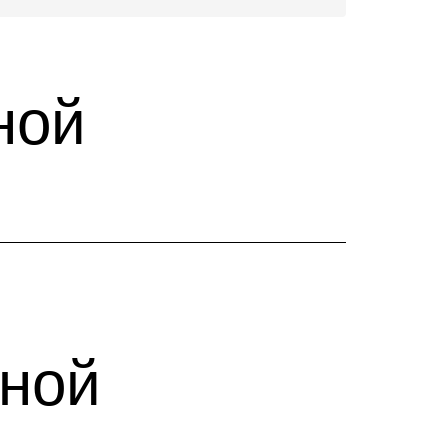
ной
ьной