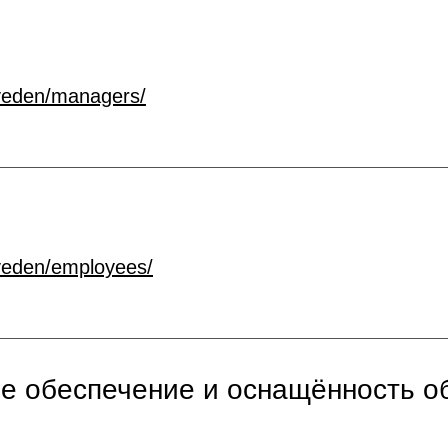
veden/managers/
veden/employees/
е обеспечение и оснащённость об