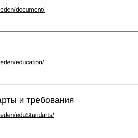
veden/document/
veden/education/
рты и требования
veden/eduStandarts/