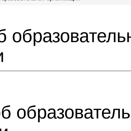
б образователь
и
б образовател