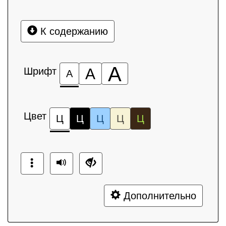
К содержанию
А
Шрифт
А
А
Цвет
Ц
Ц
Ц
Ц
Ц
Дополнительно