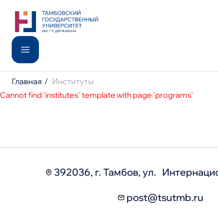
Поиск по
Поступление
Институты
Университет
Школьникам
Студентам
International
Главная
Институты
Популярные 
Образование
Cannot find 'institutes' template with page 'programs'
Доп. образование
Медицинский институт
Наука
Новости
Педагогический институт
Анонсы
Баллы ЕГЭ
Контакты
Сведения об образовательной организации
8 800 200-44-65
post@tsutmb.ru
392036, г. Тамбов, ул. Интернаци
post@tsutmb.ru