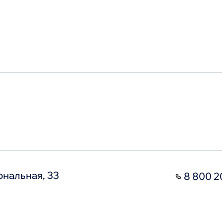
 сайту
запросы
Moodle
Те
МФЦ
По
ональная, 33
8 800 2