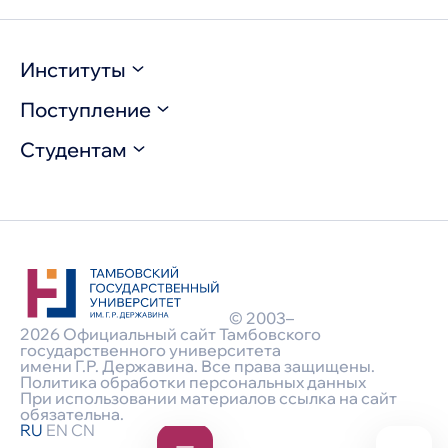
Институты
Поступление
Инженерно-технический институт
Институт медицины и здоровьесбережения
Институт педагогики
Студентам
Выберите программу
Институт права и национальной безопасности
Правила приема / Программы вступительных
Институт экономики, информационных
испытаний
технологий и креативных индустрий
Расписание
Расписание и результаты вступительных
Факультет истории, политологии и филологии
Нормативные документы
испытаний
Факультет физической культуры и спорта
Волонтёрское движение
Часто задаваемые вопросы
Международный факультет
Единое окно для молодых семей в
Информация о поступлении для лиц с ОВЗ
Державинский лицей
образовательных организациях
Перевод из других образовательных
Военный учебный центр
Интерактивная карта России, информирующая
учреждений
о мерах поддержки молодых семей и семей с
Военный учебный центр
детьми, реализуемых регионами и
Стоимость обучения
университетами России
© 2003–
Конкурсные списки
Корпоративный демографический стандарт
2026 Официальный сайт Тамбовского
Информация о количестве поданных
Комната матери и ребенка и группа
государственного университета
заявлений/списки лиц, подавших документы
кратковременного пребывания детей
имени Г.Р. Державина. Все права защищены.
Общежитие
Меры социальной поддержки
Политика обработки персональных данных
Приказы/Сведения о зачислении
Арендный дом
При использовании материалов ссылка на сайт
Интернет-приемная
Совет обучающихся
обязательна.
Контакты
Общеуниверситетское студенческое научное
RU
EN
CN
Целевое обучение
Об институте
общество